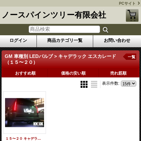
PCサイト
ノースパインツリー有限会社
ログイン
商品カテゴリ一覧
お問い合わせ
GM 車種別 LEDバルブ > キャデラック エスカレード
一覧
（１５〜２０）
おすすめ順
価格の安い順
売れ筋順
表示件数
:
１５〜２０ キャデラックエスカレード用 ナンバー灯ＬＥＤバルブセット ホワイト