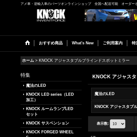
アメ車・逆輸入車のパーツオンラインショップ 全国へ配送可能 オーダー
おすすめ商品
What's New
ご利用案内
特
ホーム
>
KNOCK アジャスタブルブラインドスポットミラー
特集
KNOCK アジャ
魔法のLED
魔法のLED
KNOCK LED series（LED
加工）
KNOCK ルームランプLED
セット
KNOCK サスペンション
表示数
:
KNOCK FORGED WHEEL