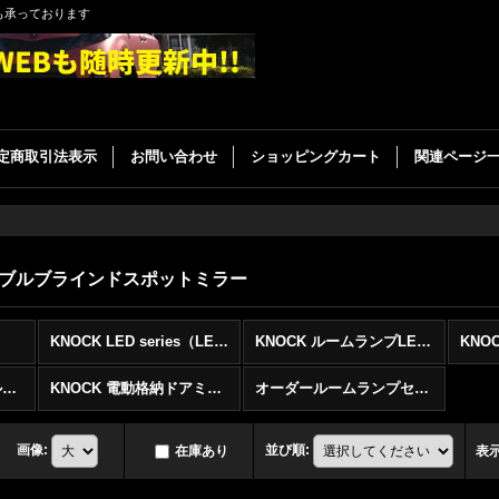
も承っております
定商取引法表示
お問い合わせ
ショッピングカート
関連ページ
スタブルブラインドスポットミラー
KNOCK LED series（LED加工）
KNOCK ルームランプLEDセット
KNO
KNOCK アジャスタブルブラインドスポットミラー
KNOCK 電動格納ドアミラー
オーダールームランプセット
画像
:
並び順
:
在庫あり
表