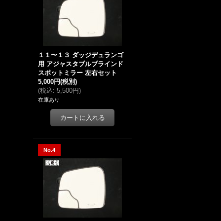
１１〜１３ ダッジデュランゴ
用 アジャスタブルブラインド
スポットミラー 左右セット
5,000円
(税別)
(
税込
:
5,500円
)
在庫あり
No.4