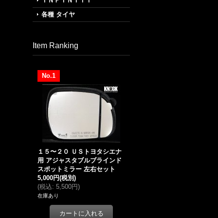
ＩＮＦＩＮＩＴＩ
各種 タイヤ
Item Ranking
No.1
１５〜２０ ＵＳトヨタシエナ
用 アジャスタブルブラインド
スポットミラー 左右セット
5,000円
(税別)
(
税込
:
5,500円
)
在庫あり