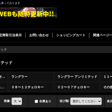
も承っております
定商取引法表示
お問い合わせ
ショッピングカート
関連ページ
テッド
ミテッド
クライスラー・ジープ その他 (全商品)
ラングラー
ラングラー アンリミテッド
９９〜０４グランドチェロキー
０８〜１２チェロキー
０２〜０７チェロキー
その
画像
:
並び順
:
在庫あり
表