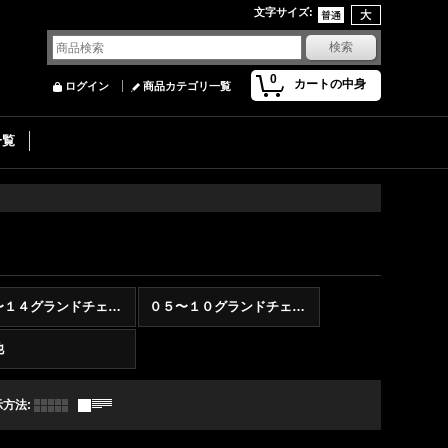
文字サイズ
:
0
カートの中身
ログイン
商品カテゴリ一覧
一覧
１１〜１４グランドチェロキー
０５〜１０グランドチェロキー
他
示方法
: