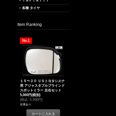
ＩＮＦＩＮＩＴＩ
各種 タイヤ
Item Ranking
No.1
１５〜２０ ＵＳトヨタシエナ
用 アジャスタブルブラインド
スポットミラー 左右セット
5,000円
(税別)
(
税込
:
5,500円
)
在庫あり