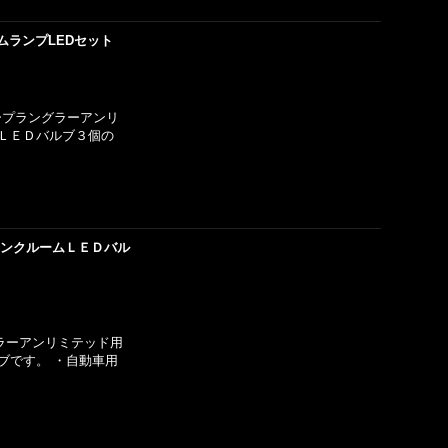
ムランプLEDセット
ジープラングラーアンリ
ＬＥＤバルブ３個の
ランクルームＬＥＤバル
グラーアンリミテッド用
ブです。 ・自動車用