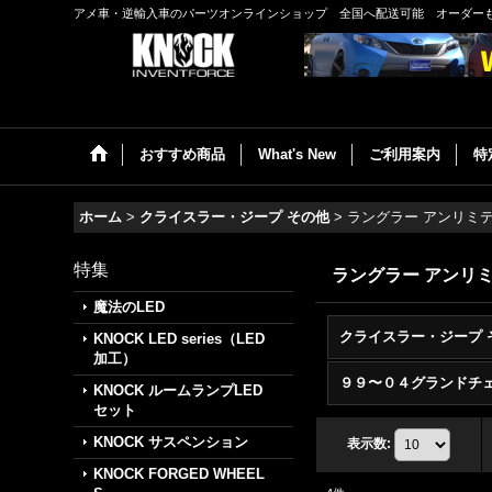
アメ車・逆輸入車のパーツオンラインショップ 全国へ配送可能 オーダー
おすすめ商品
What's New
ご利用案内
特
ホーム
>
クライスラー・ジープ その他
>
ラングラー アンリミ
特集
ラングラー アンリ
魔法のLED
KNOCK LED series（LED
加工）
KNOCK ルームランプLED
セット
KNOCK サスペンション
表示数
:
KNOCK FORGED WHEEL