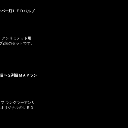
ンバー灯ＬＥＤバルブ
ー アンリミテッド用
ブ2個のセットです。
列目〜２列目ＭＡＰラン
ープ ラングラーアンリ
社オリジナルのＬＥＤ