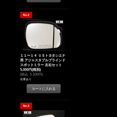
No.2
１１〜１４ ＵＳトヨタシエナ
用 アジャスタブルブラインド
スポットミラー 左右セット
5,000円
(税別)
(
税込
:
5,500円
)
在庫あり
No.3