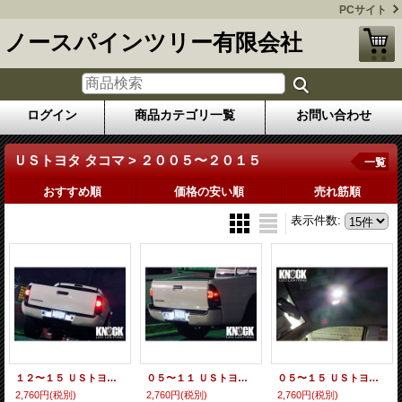
PCサイト
ノースパインツリー有限会社
ログイン
商品カテゴリ一覧
お問い合わせ
ＵＳトヨタ タコマ > ２００５〜２０１５
一覧
おすすめ順
価格の安い順
売れ筋順
表示件数
:
１２〜１５ ＵＳトヨタ タコマ用 ナンバー灯ＬＥＤバルブセット
０５〜１１ ＵＳトヨタ タコマ用 ナンバー灯ＬＥＤバルブセット
０５〜１５ ＵＳトヨタ タコマ ダブルキャブ用 １列目ＭＡＰランプＬＥＤバルブセット
2,760円
(税別)
2,760円
(税別)
2,760円
(税別)