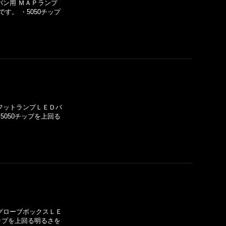
ーバン用 ＭＡＰランプ
す。 ・5050チップ
 フットランプＬＥＤバ
5050チップを上回る
 グローブボックスＬＥ
チップを上回る明るさを