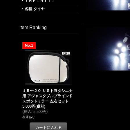
ＩＮＦＩＮＩＴＩ
各種 タイヤ
Item Ranking
No.1
１５〜２０ ＵＳトヨタシエナ
用 アジャスタブルブラインド
スポットミラー 左右セット
5,000円
(税別)
(
税込
:
5,500円
)
在庫あり