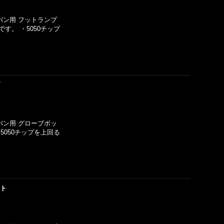
ーバン用 フットランプ
す。 ・5050チップ
ブ
ーバン用 グローブボッ
5050チップを上回る
ット