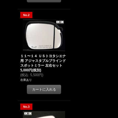
No.2
１１〜１４ ＵＳトヨタシエナ
用 アジャスタブルブラインド
スポットミラー 左右セット
5,000円
(税別)
(
税込
:
5,500円
)
在庫あり
No.3