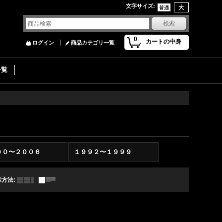
文字サイズ
:
0
カートの中身
ログイン
商品カテゴリ一覧
一覧
００〜２００６
１９９２〜１９９９
示方法
: