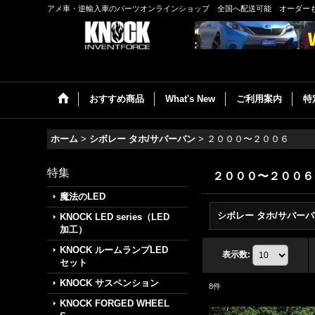
アメ車・逆輸入車のパーツオンラインショップ 全国へ配送可能 オーダー
おすすめ商品
What's New
ご利用案内
特
ホーム
>
シボレー タホ/サバーバン
>
２０００〜２００６
特集
２０００〜２００６
魔法のLED
シ
KNOCK LED series（LED
加工）
KNOCK ルームランプLED
表示数
:
セット
KNOCK サスペンション
8
件
KNOCK FORGED WHEEL