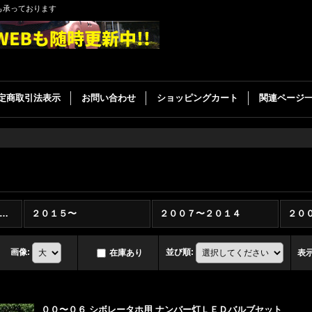
も承っております
定商取引法表示
お問い合わせ
ショッピングカート
関連ページ
ボレー タホ/サバーバン (全商品)
２０１５〜
２００７〜２０１４
２０
画像
:
並び順
:
在庫あり
表
００〜０６ シボレータホ用 ナンバー灯ＬＥＤバルブセット