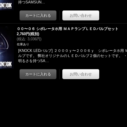
持つSAMSUN…
００〜０６ シボレータホ用 ＭＡＰランプＬＥＤバルブセット
2,760円
(税別)
(
税込
:
3,036円
)
在庫あり
[KNOCK LEDバルブ] ２０００ｙ〜２００６ｙ シボレータホ用
ルブです。 弊社オリジナルのＬＥＤバルブ２個のセットです。 ・
明るさを持つSA…