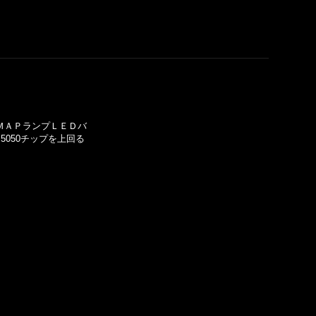
 ＭＡＰランプＬＥＤバ
5050チップを上回る