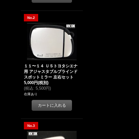
No.2
１１〜１４ ＵＳトヨタシエナ
用 アジャスタブルブラインド
スポットミラー 左右セット
5,000円
(税別)
(
税込
:
5,500円
)
在庫あり
No.3