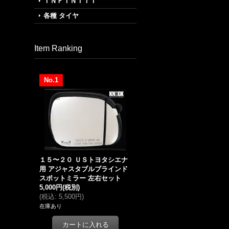
ＩＮＦＩＮＩＴＩ
各種 タイヤ
Item Ranking
No.1
１５〜２０ ＵＳトヨタシエナ
用 アジャスタブルブラインド
スポットミラー 左右セット
5,000円
(税別)
(
税込
:
5,500円
)
在庫あり