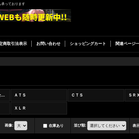
も承っております
定商取引法表示
お問い合わせ
ショッピングカート
関連ページ
キャデラック その他 (全商品)
ＡＴＳ
ＣＴＳ
ＸＬＲ
画像
:
並び順
:
在庫あり
表