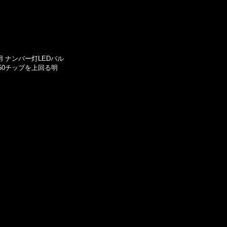
用 ナンバー灯LEDバル
50チップを上回る明