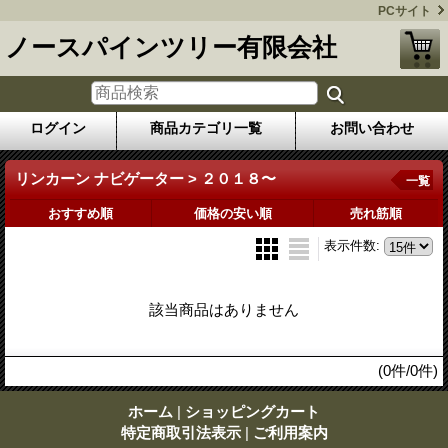
PCサイト
ノースパインツリー有限会社
ログイン
商品カテゴリ一覧
お問い合わせ
リンカーン ナビゲーター > ２０１８〜
一覧
おすすめ順
価格の安い順
売れ筋順
表示件数
:
該当商品はありません
(0件/0件)
ホーム
|
ショッピングカート
特定商取引法表示
|
ご利用案内