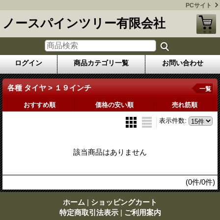
PCサイト
ノースパインツリー有限会社
ログイン
商品カテゴリ一覧
お問い合わせ
各種 タイヤ > １９インチ
一覧
おすすめ順
価格の安い順
売れ筋順
表示件数
:
該当商品はありません
(0件/0件)
ホーム
|
ショッピングカート
特定商取引法表示
|
ご利用案内