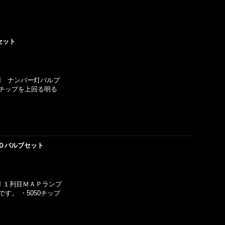
セット
ー用 ナンバー灯バルブ
0チップを上回る明る
Ｄバルブセット
用 １列目ＭＡＰランプ
す。 ・5050チップ