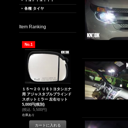
ＩＮＦＩＮＩＴＩ
各種 タイヤ
Item Ranking
No.1
１５〜２０ ＵＳトヨタシエナ
用 アジャスタブルブラインド
スポットミラー 左右セット
5,000円
(税別)
(
税込
:
5,500円
)
在庫あり