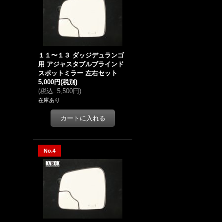
１１〜１３ ダッジデュランゴ
用 アジャスタブルブラインド
スポットミラー 左右セット
5,000円
(税別)
(
税込
:
5,500円
)
在庫あり
No.4