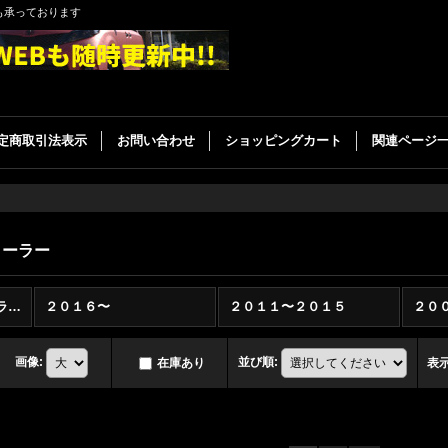
も承っております
定商取引法表示
お問い合わせ
ショッピングカート
関連ページ
ローラー
フォード エクスプローラー (全商品)
２０１６〜
２０１１〜２０１５
２０
画像
:
並び順
:
在庫あり
表