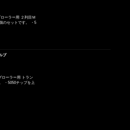
プローラー用 ２列目Ｍ
個のセットです。 ・5
ルブ
スプローラー用 トラン
 ・5050チップを上