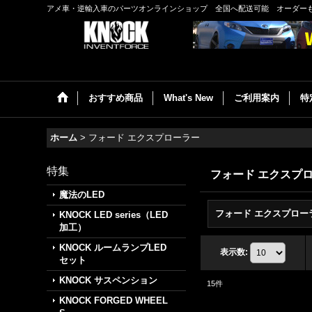
アメ車・逆輸入車のパーツオンラインショップ 全国へ配送可能 オーダー
おすすめ商品
What's New
ご利用案内
特
ホーム
>
フォード エクスプローラー
特集
フォード エクスプ
魔法のLED
KNOCK LED series（LED
加工）
KNOCK ルームランプLED
表示数
:
セット
KNOCK サスペンション
15
件
KNOCK FORGED WHEEL