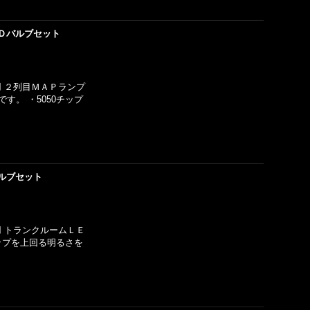
Ｄバルブセット
用 ２列目ＭＡＰランプ
す。 ・5050チップ
ルブセット
用 トランクルームＬＥ
チップを上回る明るさを