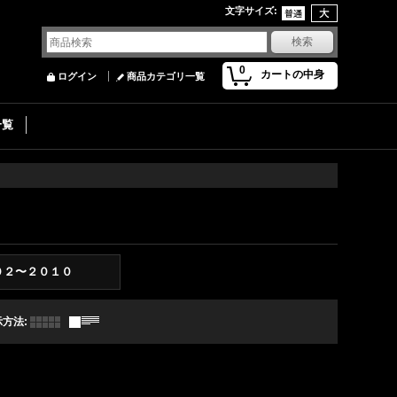
文字サイズ
:
0
カートの中身
ログイン
商品カテゴリ一覧
一覧
０２〜２０１０
示方法
: