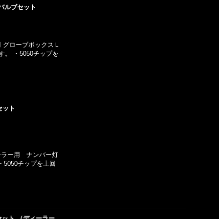
バルブセット
用 グローブボックスＬ
。 ・5050チップを
セット
ローラー用 ナンバー灯
5050チップを上回
セット （ディーラー