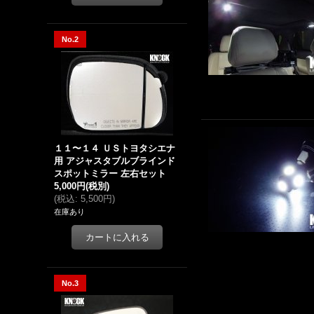
No.2
１１〜１４ ＵＳトヨタシエナ
用 アジャスタブルブラインド
スポットミラー 左右セット
5,000円
(税別)
(
税込
:
5,500円
)
在庫あり
No.3