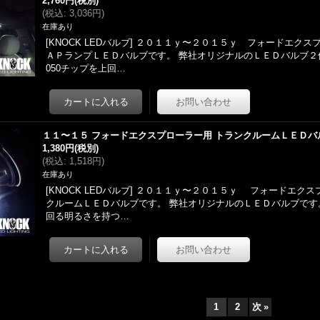
2,760円
(税別)
(
税込
:
3,036円
)
在庫あり
[KNOCK LEDバルブ] ２０１１ｙ〜２０１５ｙ フォードエクス
ＡＰランプＬＥＤバルブです。 弊社オリジナルのＬＥＤバルブ２
050チップを上回…
１１〜１５ フォードエクスプローラー用 トランクルームＬＥＤバ
1,380円
(税別)
(
税込
:
1,518円
)
在庫あり
[KNOCK LEDバルブ] ２０１１ｙ〜２０１５ｙ フォードエク
クルームＬＥＤバルブです。 弊社オリジナルのＬＥＤバルブです。
回る明るさを持つ…
1
2
次
»