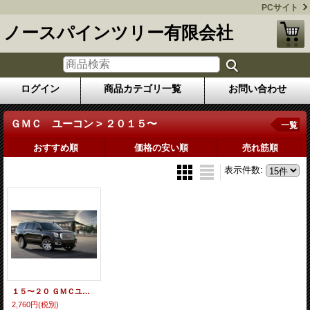
PCサイト
ノースパインツリー有限会社
ログイン
商品カテゴリ一覧
お問い合わせ
ＧＭＣ ユーコン > ２０１５〜
一覧
おすすめ順
価格の安い順
売れ筋順
表示件数
:
１５〜２０ ＧＭＣユーコン用 ナンバー灯LEDセット
2,760円
(税別)