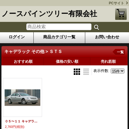
PCサイト
ノースパインツリー有限会社
ログイン
商品カテゴリ一覧
お問い合わせ
キャデラック その他 > ＳＴＳ
一覧
おすすめ順
価格の安い順
売れ筋順
表示件数
:
０５〜１１ キャデラック ＳＴＳ ナンバー灯LEDバルブセット
2,760円
(税別)