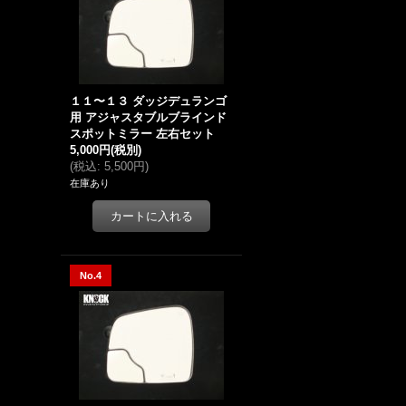
１１〜１３ ダッジデュランゴ
用 アジャスタブルブラインド
スポットミラー 左右セット
5,000円
(税別)
(
税込
:
5,500円
)
在庫あり
No.4