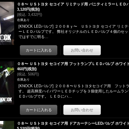
０８〜 ＵＳトヨタ セコイア リミテッド用 バニティミラーＬＥＤ
3,120円
(税別)
(
税込
:
3,432円
)
在庫あり
[KNOCK LEDバルブ] ２００８ｙ〜 ＵＳトヨタ セコイア リミ
ーＬＥＤバルブです。 弊社オリジナルのＬＥＤバルブ４個のセッ
ではすでに明る…
０８〜 ＵＳトヨタ セコイア用 フットランプＬＥＤバルブ ホワイ
460円
(税別)
(
税込
:
506円
)
在庫あり
[KNOCK LEDバルブ] ２００８〜ＵＳトヨタセコイア用 フッ
す。 超高輝度ハイパワーＬＥＤチップを３個使用したルームラン
ＥＤバルブです。 ＬＥＤにハ…
０８〜 ＵＳトヨタ セコイア用 ドアカーテシーLEDバルブ ホワイ
5,520円
(税別)