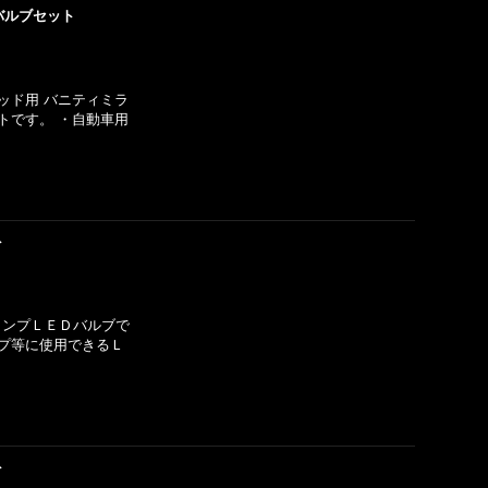
バルブセット
テッド用 バニティミラ
トです。 ・自動車用
ト
トランプＬＥＤバルブで
プ等に使用できるＬ
ト