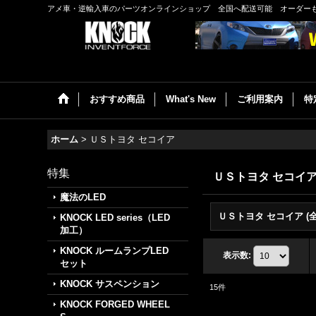
アメ車・逆輸入車のパーツオンラインショップ 全国へ配送可能 オーダー
おすすめ商品
What's New
ご利用案内
特
ホーム
>
ＵＳトヨタ セコイア
特集
ＵＳトヨタ セコイ
魔法のLED
KNOCK LED series（LED
加工）
KNOCK ルームランプLED
表示数
:
セット
KNOCK サスペンション
15
件
KNOCK FORGED WHEEL