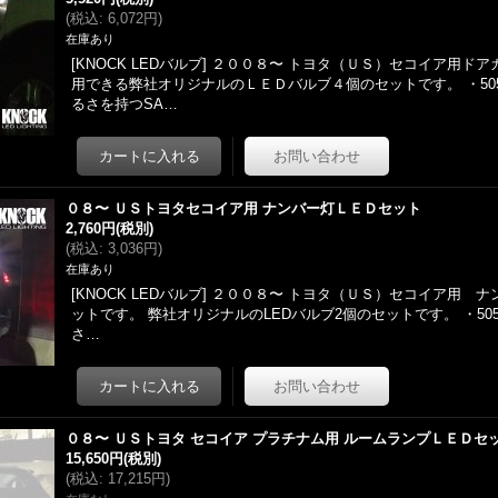
(
税込
:
6,072円
)
在庫あり
[KNOCK LEDバルブ] ２００８〜 トヨタ（ＵＳ）セコイア用ド
用できる弊社オリジナルのＬＥＤバルブ４個のセットです。 ・50
るさを持つSA…
０８〜 ＵＳトヨタセコイア用 ナンバー灯ＬＥＤセット
2,760円
(税別)
(
税込
:
3,036円
)
在庫あり
[KNOCK LEDバルブ] ２００８〜 トヨタ（ＵＳ）セコイア用 
ットです。 弊社オリジナルのLEDバルブ2個のセットです。 ・50
さ…
０８〜 ＵＳトヨタ セコイア プラチナム用 ルームランプＬＥＤセ
15,650円
(税別)
(
税込
:
17,215円
)