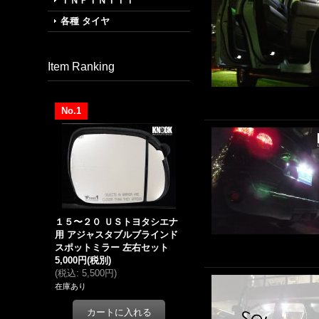
ＩＮＦＩＮＩＴＩ
各種 タイヤ
Item Ranking
No.1
１５〜２０ ＵＳトヨタシエナ
用 アジャスタブルブラインド
スポットミラー 左右セット
5,000円
(税別)
(
税込
:
5,500円
)
在庫あり