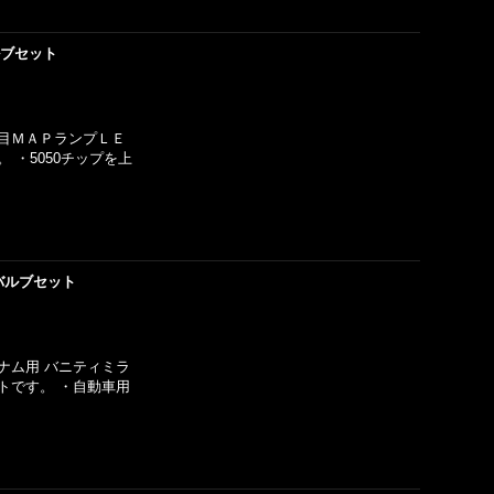
ルブセット
３列目ＭＡＰランプＬＥ
 ・5050チップを上
バルブセット
チナム用 バニティミラ
トです。 ・自動車用