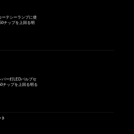
アカーテシーランプに使
50チップを上回る明
ナンバー灯LEDバルブセ
50チップを上回る明る
ット