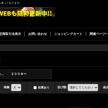
も承っております
定商取引法表示
お問い合わせ
ショッピングカート
関連ページ
ア
ＵＳトヨタ セコイア (全商品)
２００８〜
画像
:
並び順
:
在庫あり
表