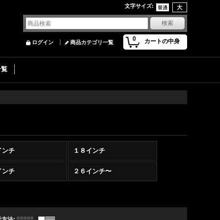
文字サイズ
:
0
カートの中身
ログイン
商品カテゴリ一覧
一覧
インチ
１８インチ
インチ
２６インチ〜
示方法
: