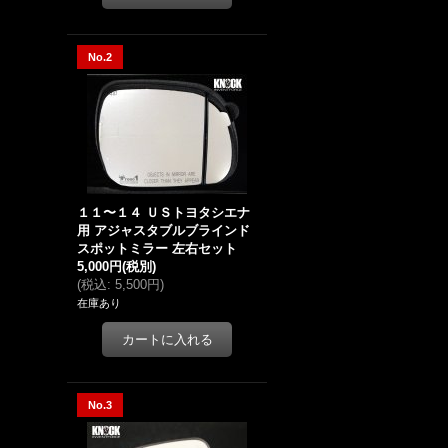
No.2
１１〜１４ ＵＳトヨタシエナ
用 アジャスタブルブラインド
スポットミラー 左右セット
5,000円
(税別)
(
税込
:
5,500円
)
在庫あり
No.3