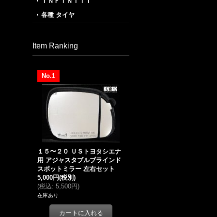
ＩＮＦＩＮＩＴＩ
各種 タイヤ
Item Ranking
No.1
１５〜２０ ＵＳトヨタシエナ
用 アジャスタブルブラインド
スポットミラー 左右セット
5,000円
(税別)
(
税込
:
5,500円
)
在庫あり