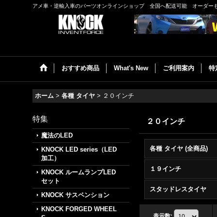
アメ車・逆輸入車のパーツオンラインショップ 全国へ配送可能 オーダー
おすすめ商品
What's New
ご利用案内
特
ホーム
>
各種 タイヤ
>
２０インチ
特集
２０インチ
魔法のLED
各種 タイヤ (全商品)
KNOCK LED series（LED
加工）
１９インチ
KNOCK ルームランプLED
セット
スタッドレスタイヤ
KNOCK サスペンション
KNOCK FORGED WHEEL
表示数
: