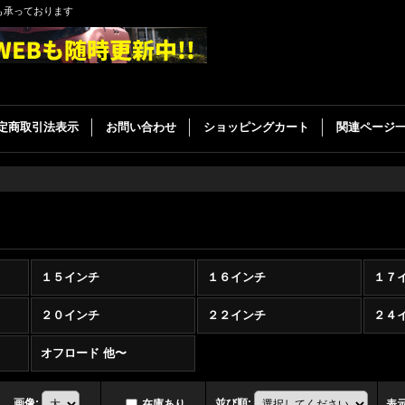
も承っております
定商取引法表示
お問い合わせ
ショッピングカート
関連ページ
１５インチ
１６インチ
１７
２０インチ
２２インチ
２４
オフロード 他〜
画像
:
並び順
:
在庫あり
表