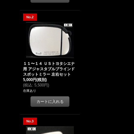
No.2
１１〜１４ ＵＳトヨタシエナ
用 アジャスタブルブラインド
スポットミラー 左右セット
5,000円
(税別)
(
税込
:
5,500円
)
在庫あり
No.3