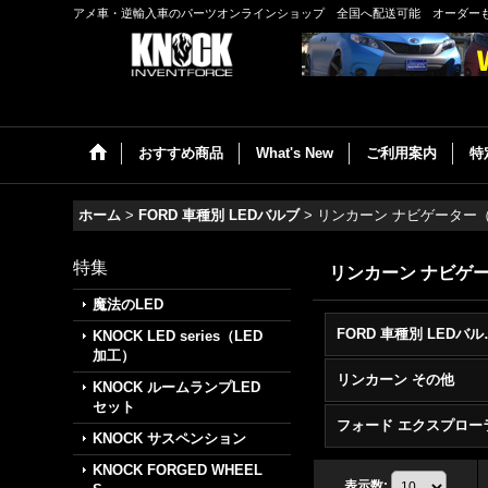
アメ車・逆輸入車のパーツオンラインショップ 全国へ配送可能 オーダー
おすすめ商品
What's New
ご利用案内
特
ホーム
>
FORD 車種別 LEDバルブ
>
リンカーン ナビゲーター
特集
リンカーン ナビゲ
魔法のLED
FORD 車
KNOCK LED series（LED
加工）
リンカーン その他
KNOCK ルームランプLED
セット
KNOCK サスペンション
KNOCK FORGED WHEEL
表示数
: