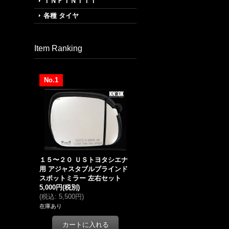
ＩＮＦＩＮＩＴＩ
各種 タイヤ
Item Ranking
No.1
１５〜２０ ＵＳトヨタシエナ
用 アジャスタブルブラインド
スポットミラー 左右セット
5,000円
(税別)
(
税込
:
5,500円
)
在庫あり