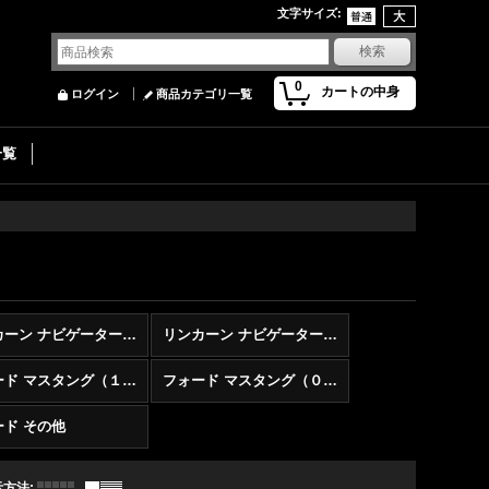
文字サイズ
:
0
カートの中身
ログイン
商品カテゴリ一覧
一覧
リンカーン ナビゲーター（０７〜１４）
リンカーン ナビゲーター（０３〜０６）
フォード マスタング（１０〜１４）
フォード マスタング（０５〜０９）
ード その他
示方法
: