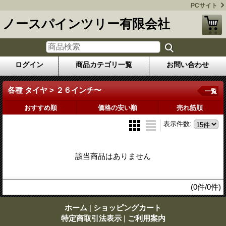
PCサイト
ノースパインツリー有限会社
ログイン
商品カテゴリ一覧
お問い合わせ
各種 タイヤ > ２６インチ〜
一覧
おすすめ順
価格の安い順
売れ筋順
表示件数
:
該当商品はありません
(0件/0件)
ホーム
|
ショッピングカート
特定商取引法表示
|
ご利用案内