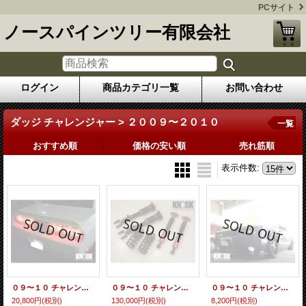
PCサイト
ノースパインツリー有限会社
ログイン
商品カテゴリ一覧
お問い合わせ
ダッジ チャレンジャー > ２００９〜２０１０
一覧
おすすめ順
価格の安い順
売れ筋順
表示件数
:
０９〜１０ チャレンジャー用 ブレーキランプLEDバルブ レッド
０９〜１０ チャレンジャー用 車高調整式サスペンション
０９〜１０ チャレンジャー用 フォグランプＬＥＤバルブセット ホワイト
20,800円
(税別)
130,000円
(税別)
8,200円
(税別)