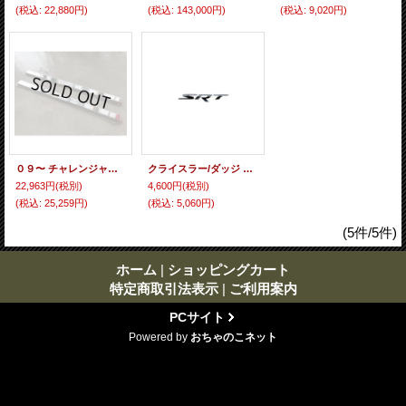
(税込
:
22,880円)
(税込
:
143,000円)
(税込
:
9,020円)
０９〜 チャレンジャー MOPAR製 ステンレスドアシルプレート
クライスラー/ダッジ 純正 ＳＲＴロゴエンブレム
22,963円
(税別)
4,600円
(税別)
(税込
:
25,259円)
(税込
:
5,060円)
(5件/5件)
ホーム
|
ショッピングカート
特定商取引法表示
|
ご利用案内
PCサイト
Powered by
おちゃのこネット