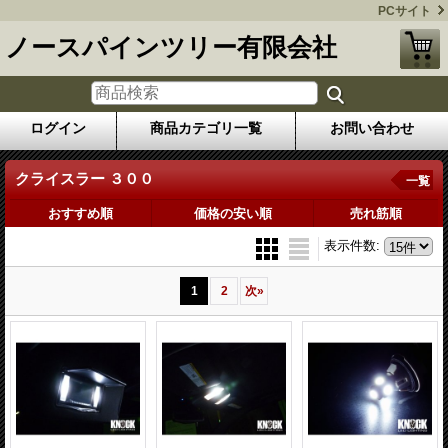
PCサイト
ノースパインツリー有限会社
ログイン
商品カテゴリ一覧
お問い合わせ
クライスラー ３００
一覧
おすすめ順
価格の安い順
売れ筋順
表示件数
:
1
2
次
»