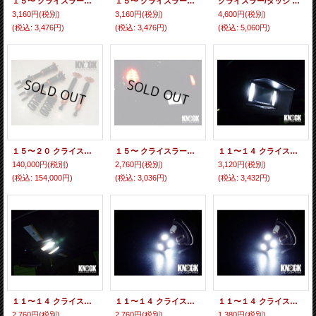
１５〜 クライスラー３００（ディーラー車）用 ドアカーテシーＬＥＤバルブ ホワイト
１５〜 クライスラー３００用 トランクルームＬＥＤバルブ ホワイト
クライスラー/ダッジ 純正 ＳＲＴロゴエンブレム
3,160円
(税別)
3,160円
(税別)
4,600円
(税別)
(税込
:
3,476円)
(税込
:
3,476円)
(税込
:
5,060円)
１５〜２０ クライスラー３００ 車高調整式サスペンション
１５〜 クライスラー３００用 ナンバー灯LEDバルブセット ホワイト
１１〜１４ クライスラー３００用 バニティミラーＬＥＤバルブセット ホワイト
140,000円
(税別)
2,760円
(税別)
3,120円
(税別)
(税込
:
154,000円)
(税込
:
3,036円)
(税込
:
3,432円)
１１〜１４ クライスラー３００用 １列目ＭＡＰランプＬＥＤバルブセット
１１〜１４ クライスラー３００用 ２列目ＭＡＰランプＬＥＤバルブセット
１１〜１４ クライスラー３００用 グローブボックスＬＥＤバルブ
2,760円
(税別)
2,760円
(税別)
1,380円
(税別)