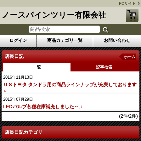
PCサイト
ノースパインツリー有限会社
ログイン
商品カテゴリ一覧
お問い合わせ
店長日記
ホーム
一覧
記事検索
2016年11月13日
ＵＳトヨタ タンドラ用の商品ラインナップが充実しております
♫
2015年07月29日
LEDバルブ各種在庫補充しました～♫
(2件/2件)
店長日記カテゴリ