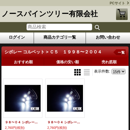
PCサイト
ノースパインツリー有限会社
ログイン
商品カテゴリ一覧
お問い合わせ
シボレー コルベット > Ｃ５ １９９８〜２００４
一覧
おすすめ順
価格の安い順
売れ筋順
表示件数
:
９８〜０４ シボレーコルベット用 トランクルームＬＥＤバルブセット
９８〜０４ シボレーコルベット用 フットランプＬＥＤバルブセット
2,760円
(税別)
2,760円
(税別)