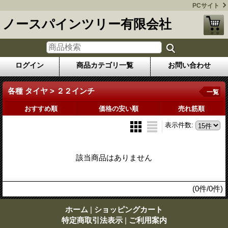
PCサイト
ノースパインツリー有限会社
ログイン
商品カテゴリ一覧
お問い合わせ
各種 タイヤ > ２２インチ
一覧
おすすめ順
価格の安い順
売れ筋順
表示件数
:
該当商品はありません
(0件/0件)
ホーム
|
ショッピングカート
特定商取引法表示
|
ご利用案内