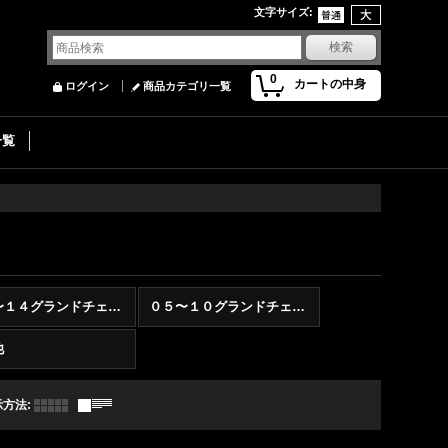
文字サイズ
:
0
カートの中身
ログイン
商品カテゴリ一覧
一覧
１１〜１４グランドチェロキー
０５〜１０グランドチェロキー
他
示方法
: