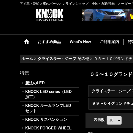
アメ車・逆輸入車のパーツオンラインショップ 全国へ配送可能 オーダー
おすすめ商品
What's New
ご利用案内
特
ホーム
>
クライスラー・ジープ その他
>
０５〜１０グランドチ
特集
０５〜１０グランド
魔法のLED
KNOCK LED series（LED
加工）
KNOCK ルームランプLED
セット
KNOCK サスペンション
表示数
:
KNOCK FORGED WHEEL