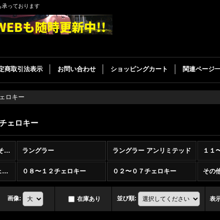
も承っております
定商取引法表示
お問い合わせ
ショッピングカート
関連ページ
ェロキー
チェロキー
クライスラー・ジープ その他 (全商品)
ラングラー
ラングラー アンリミテッド
９９〜０４グランドチェロキー
０８〜１２チェロキー
０２〜０７チェロキー
その
画像
:
並び順
:
在庫あり
表