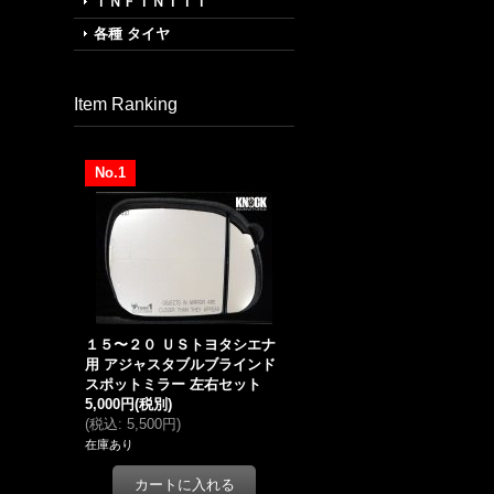
ＩＮＦＩＮＩＴＩ
各種 タイヤ
Item Ranking
No.1
１５〜２０ ＵＳトヨタシエナ
用 アジャスタブルブラインド
スポットミラー 左右セット
5,000円
(税別)
(
税込
:
5,500円
)
在庫あり