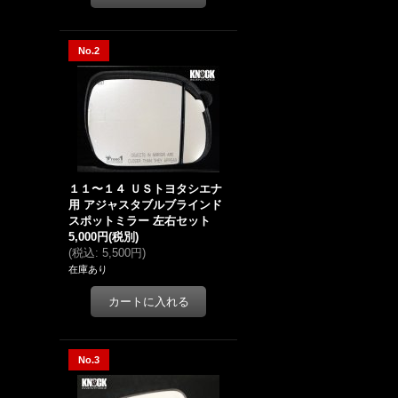
No.2
１１〜１４ ＵＳトヨタシエナ
用 アジャスタブルブラインド
スポットミラー 左右セット
5,000円
(税別)
(
税込
:
5,500円
)
在庫あり
No.3