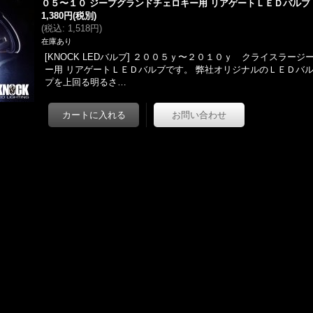
０５〜１０ ジープグランドチェロキー用 リアゲートＬＥＤバルブ
1,380円
(税別)
(
税込
:
1,518円
)
在庫あり
[KNOCK LEDバルブ] ２００５ｙ〜２０１０ｙ クライスラー
ー用 リアゲートＬＥＤバルブです。 弊社オリジナルのＬＥＤバルブ
プを上回る明るさ…