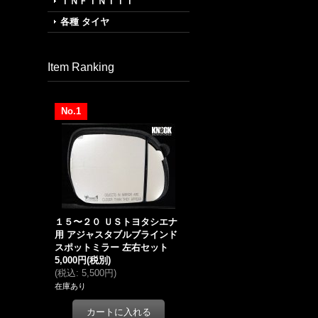
ＩＮＦＩＮＩＴＩ
各種 タイヤ
Item Ranking
No.1
１５〜２０ ＵＳトヨタシエナ
用 アジャスタブルブラインド
スポットミラー 左右セット
5,000円
(税別)
(
税込
:
5,500円
)
在庫あり