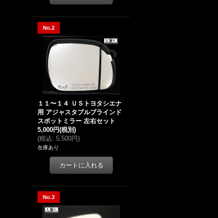
No.2
１１〜１４ ＵＳトヨタシエナ
用 アジャスタブルブラインド
スポットミラー 左右セット
5,000円
(税別)
(
税込
:
5,500円
)
在庫あり
No.3