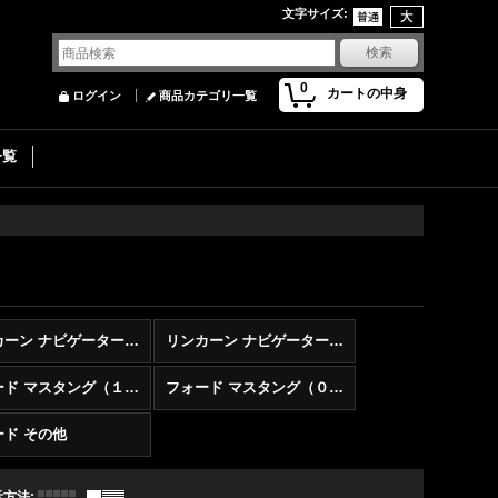
文字サイズ
:
0
カートの中身
ログイン
商品カテゴリ一覧
一覧
リンカーン ナビゲーター（０７〜１４）
リンカーン ナビゲーター（０３〜０６）
フォード マスタング（１０〜１４）
フォード マスタング（０５〜０９）
ード その他
示方法
: