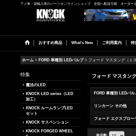
アメ車・逆輸入車のパーツオンラインショップ 全国へ配送可能 オーダー
おすすめ商品
What's New
ご利用案内
特
ホーム
>
FORD 車種別 LEDバルブ
>
フォード マスタング（１
特集
フォード マスタン
魔法のLED
FORD 車
KNOCK LED series（LED
加工）
リンカーン その他
KNOCK ルームランプLED
セット
KNOCK サスペンション
KNOCK FORGED WHEEL
表示数
: