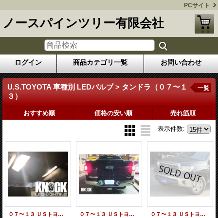
PCサイト
ノースパインツリー有限会社
ログイン
商品カテゴリ一覧
お問い合わせ
U.S.TOYOTA 車種別 LEDバルブ > タンドラ（０７〜１
一覧
３）
おすすめ順
価格の安い順
売れ筋順
表示件数
:
０７〜１３ ＵＳトヨタ タンドラ用（クルーマックス）ルームランプＬＥＤセット
０７〜１３ ＵＳトヨタ タンドラ用 ナンバー灯ＬＥＤセット ホワイト
０７〜１３ ＵＳトヨタ タンドラ用 ヘッドライトＬＥＤバルブセット