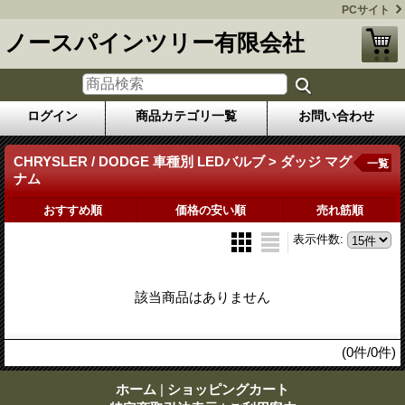
PCサイト
ノースパインツリー有限会社
ログイン
商品カテゴリ一覧
お問い合わせ
CHRYSLER / DODGE 車種別 LEDバルブ > ダッジ マグ
一覧
ナム
おすすめ順
価格の安い順
売れ筋順
表示件数
:
該当商品はありません
(0件/0件)
ホーム
|
ショッピングカート