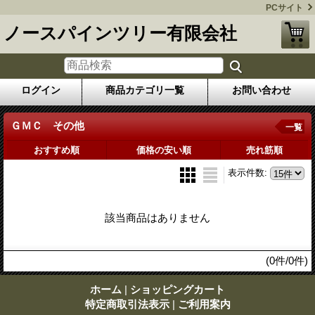
PCサイト
ノースパインツリー有限会社
ログイン
商品カテゴリ一覧
お問い合わせ
ＧＭＣ その他
一覧
おすすめ順
価格の安い順
売れ筋順
表示件数
:
該当商品はありません
(0件/0件)
ホーム
|
ショッピングカート
特定商取引法表示
|
ご利用案内