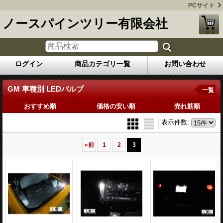
PCサイト
ノースパインツリー有限会社
ログイン
商品カテゴリ一覧
お問い合わせ
GM 車種別 LEDバルブ
一覧
おすすめ順
価格の安い順
売れ筋順
表示件数
:
«
前
1
2
3